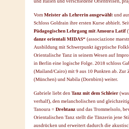
und Italien und verschiedene Orientreisen, prä
Vom
Meister als Lehrerin ausgewähl
t und au
Schloss Goldrain ihre ersten Kurse abhielt. S
Pädagogischen Lehrgang mit Amoura Latif
(
danze orientali MIDAS“
(associazione maestri
Ausbildung mit Schwerpunkt ägyptische Folk
Orientalische Tanz in seinem Wesen auf Impro
in Berlin eine logische Folge. 2018 schloss G
(Mailand/Cairo) mit 9 aus 10 Punkten ab. Zur 
(München) und Nabila (Dornbirn) weiter.
Gabriele liebt den
Tanz mit dem Schleier
(was
verhalf), den melancholischen und gleichzeiti
Tanoura =
Drehtanz
und das Trommelsolo, bev
Orientalischen Tanz stellt die Tänzerin jene S
ausdrücken und erweitert dadurch die akustisc