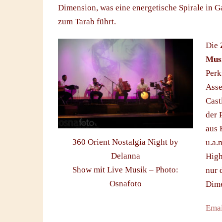
Dimension, was eine energetische Spirale in Ga
zum Tarab führt.
Die
Mus
Perk
Asse
Cast
der 
aus 
360 Orient Nostalgia Night by
u.a.
Delanna
High
Show mit Live Musik – Photo:
nur 
Osnafoto
Dime
Emai