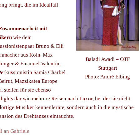
ng bringt, die im Idealfall
Zusammenarbeit mit
ikern
wie dem
ussionistenpaar Bruno & Elli
nmacher aus Köln, Max
Baladi Awadi – OTF
lunger & Emanuel Valentin,
Stuttgart
Perkussionistin Samia Charbel
Photo: André Elbing
Beirut, Mazzikatea Europe
m. stellen für sie ebenso
lights dar wie mehrere Reisen nach Luxor, bei der sie nicht
dortige Musiker kennenlernte, sondern auch in die mystische
nsion des Drehtanzes eintauchte.
l an Gabriele