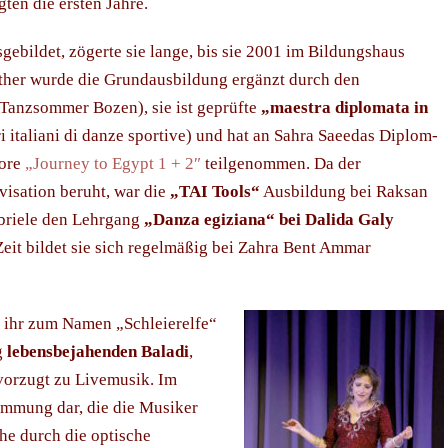
gten die ersten Jahre.
sgebildet, zögerte sie lange, bis sie 2001 im Bildungshaus
either wurde die Grundausbildung ergänzt durch den
Tanzsommer Bozen), sie ist geprüfte
„maestra diplomata in
 italiani di danze sportive) und hat an Sahra Saeedas Diplom-
lore
„Journey to Egypt 1 + 2″
teilgenommen. Da der
visation beruht, war die
„TAI Tools“
Ausbildung bei Raksan
abriele den Lehrgang
„Danza egiziana“ bei Dalida Galy
Zeit bildet sie sich regelmäßig bei Zahra Bent Ammar
 ihr zum Namen „Schleierelfe“
g
lebensbejahenden Baladi
,
orzugt zu Livemusik. Im
timmung dar, die die Musiker
he durch die optische